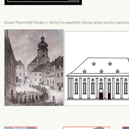
Kostel Nejsvětější Trojice v Aši byl evangelický chrám, jehož stavba započal