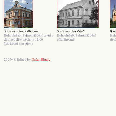
Sborový dům Podbořany
Sborový dům Valeč
Kaza
Bohoslužebná shromáždění první a
Bohoslužebná shromáždění
Boh
třetí neděli v měsíci v 11.00
příležitostně
třet
Návštěvní den středa
2005+ © Edited by
Dušan Ehmig