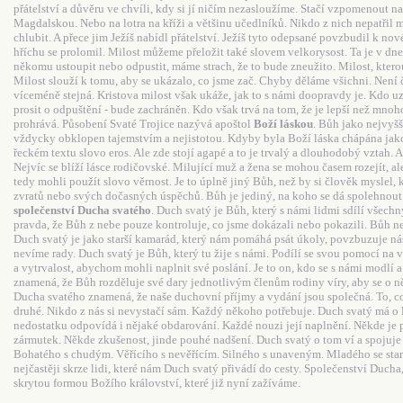
přátelství a důvěru ve chvíli, kdy si jí ničím nezasloužíme. Stačí vzpomenout 
Magdalskou. Nebo na lotra na kříži a většinu učedlníků. Nikdo z nich nepatřil me
chlubit. A přece jim Ježíš nabídl přátelství. Ježíš tyto odepsané povzbudil k no
hříchu se prolomil. Milost můžeme přeložit také slovem velkorysost. Ta je v d
někomu ustoupit nebo odpustit, máme strach, že to bude zneužito. Milost, kterou
Milost slouží k tomu, aby se ukázalo, co jsme zač. Chyby děláme všichni. Není 
víceméně stejná. Kristova milost však ukáže, jak to s námi doopravdy je. Kdo uz
prosit o odpuštění - bude zachráněn. Kdo však trvá na tom, že je lepší než mnoho
prohrává. Působení Svaté Trojice nazývá apoštol
Boží láskou
. Bůh jako nejvyšš
vždycky obklopen tajemstvím a nejistotou. Kdyby byla Boží láska chápána jako
řeckém textu slovo eros. Ale zde stojí agapé a to je trvalý a dlouhodobý vztah. Ag
Nejvíc se blíží lásce rodičovské. Milující muž a žena se mohou časem rozejít, a
tedy mohli použít slovo věrnost. Je to úplně jiný Bůh, než by si člověk myslel,
zvratů nebo svých dočasných úspěchů. Bůh je jediný, na koho se dá spolehnout.
společenství Ducha svatého
. Duch svatý je Bůh, který s námi lidmi sdílí všechny
pravda, že Bůh z nebe pouze kontroluje, co jsme dokázali nebo pokazili. Bůh nen
Duch svatý je jako starší kamarád, který nám pomáhá psát úkoly, povzbuzuje ná
nevíme rady. Duch svatý je Bůh, který tu žije s námi. Podílí se svou pomocí na v
a vytrvalost, abychom mohli naplnit své poslání. Je to on, kdo se s námi modlí 
znamená, že Bůh rozděluje své dary jednotlivým členům rodiny víry, aby se o ně 
Ducha svatého znamená, že naše duchovní příjmy a vydání jsou společná. To, co
druhé. Nikdo z nás si nevystačí sám. Každý někoho potřebuje. Duch svatý má o 
nedostatku odpovídá i nějaké obdarování. Každé nouzi její naplnění. Někde je p
zármutek. Někde zkušenost, jinde pouhé nadšení. Duch svatý o tom ví a spoju
Bohatého s chudým. Věřícího s nevěřícím. Silného s unaveným. Mladého se sta
nejčastěji skrze lidi, které nám Duch svatý přivádí do cesty. Společenství Ducha, 
skrytou formou Božího království, které již nyní zažíváme.