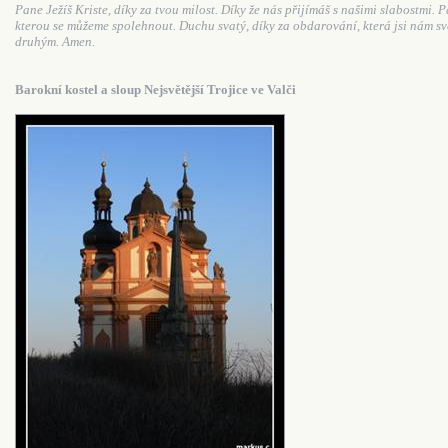
Pane Ježíš Kriste, díky za tvou milost. Díky že nás přijímáš s našimi slabostmi. 
kterou se můžeme spolehnout. Duchu svatý, díky za obdarování, která jsi nám s
druhým. Amen.
Barokní kostel a sloup Nejsvětější Trojice ve Valči