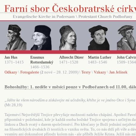
Jan Hus
Erasmus
Albrecht Dürer
Martin Luther
John Calvi
1371–1415
Rotterdamský
1471–1528
1483–1546
1509–1564
1466–1536
Odkazy
\
Fotogalerie
(
2
nové – 28. 12. 2009) \
Texty
\
Vzkazy
\
Jan Jelínek
Bohoslužby: 1. neděle v měsíci pouze v Podbořanech od 11.00, dále
„Jděte ke všem národům a získávejte mi učedníky, křtěte je ve jméno Otce i Syn
(Mt 28,19)
Tajemství Nejsvětější Trojice převyšuje možnosti našeho chápání. Apoštol Pave
připomíná v požehnání, kde je každá osoba božské Trojice spojena s určitým dare
láskou a Duch svatý s darem společenství. Pro křesťany je Boží jednání nejzřete
na filosofických úvahách či teoriích o vzniku světa. To, co nás drží při víře a 
vesmíru ani dokonalost přírody kolem nás - ale příběh Ježíše Krista. Ježíš nás