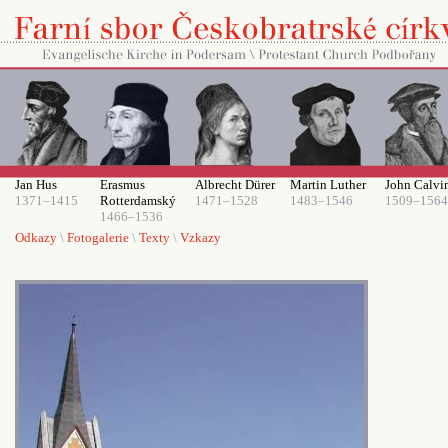
Jan Hus
Erasmus
Albrecht Dürer
Martin Luther
John Calvi
1371–1415
Rotterdamský
1471–1528
1483–1546
1509–1564
1466–1536
Odkazy
\
Fotogalerie
\
Texty
\
Vzkazy