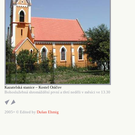
Kazatelská stanice – Kostel Oráčov
Bohoslužebná shromáždění první a třetí neděli v měsíci ve 13.30
2005+ © Edited by
Dušan Ehmig