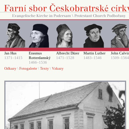
Jan Hus
Erasmus
Albrecht Dürer
Martin Luther
John Calvi
1371–1415
Rotterdamský
1471–1528
1483–1546
1509–1564
1466–1536
Odkazy
\
Fotogalerie
\
Texty
\
Vzkazy