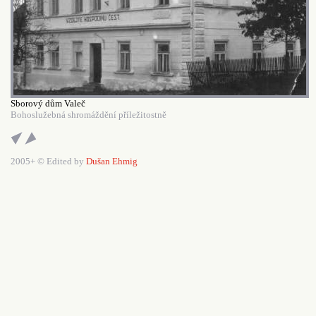
Sborový dům Valeč
Bohoslužebná shromáždění příležitostně
2005+ © Edited by
Dušan Ehmig