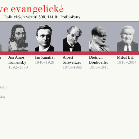
n
Jan Ámos
Jan Karafiát
Albert
Dietrich
Miloš Bič
Komenský
1846–1929
Schweitzer
Bonhoeffer
1910–2004
1592–1670
1875–1965
1906–1945
čili
nka.