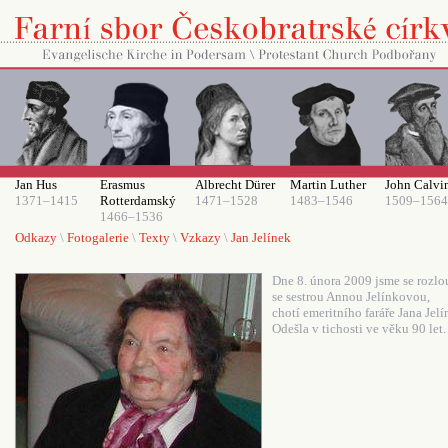
Jan Hus
Erasmus
Albrecht Dürer
Martin Luther
John Calvi
1371–1415
Rotterdamský
1471–1528
1483–1546
1509–1564
1466–1536
Odkazy
\
Fotogalerie
\
Texty
\
Vzkazy
\
Jan Jelínek
Dne 8. února 2009 jsme se rozlou
se sestrou Annou Jelínkovou,
chotí emeritního faráře Jana Jelí
Odešla v tichosti ve věku 90 let.