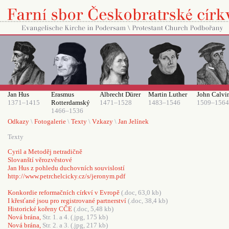
Jan Hus
Erasmus
Albrecht Dürer
Martin Luther
John Calvi
1371–1415
Rotterdamský
1471–1528
1483–1546
1509–1564
1466–1536
Odkazy
\
Fotogalerie
\
Texty
\
Vzkazy
\
Jan Jelínek
Texty
Cyril a Metoděj netradičně
Slovanští věrozvěstové
Jan Hus z pohledu duchovních souvislostí
http://www.petrchelcicky.cz/s/jeronym.pdf
Konkordie reformačních církví v Evropě
(.doc, 63,0 kb)
I křesťané jsou pro registrované partnerství
(.doc, 38,4 kb)
Historické kořeny CČE
(.doc, 5,48 kb)
Nová brána,
Str. 1. a 4. (.jpg, 175 kb)
Nová brána,
Str. 2. a 3. (.jpg, 217 kb)