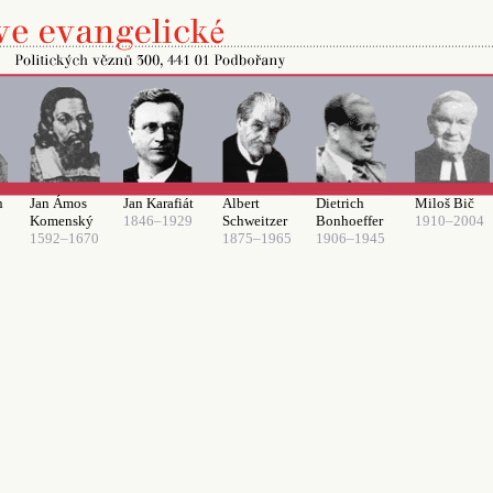
n
Jan Ámos
Jan Karafiát
Albert
Dietrich
Miloš Bič
Komenský
1846–1929
Schweitzer
Bonhoeffer
1910–2004
1592–1670
1875–1965
1906–1945