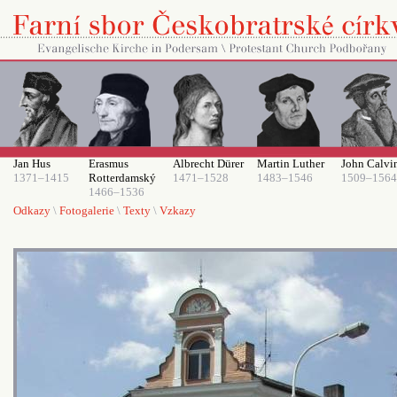
Jan Hus
Erasmus
Albrecht Dürer
Martin Luther
John Calvi
1371–1415
Rotterdamský
1471–1528
1483–1546
1509–1564
1466–1536
Odkazy
\
Fotogalerie
\
Texty
\
Vzkazy