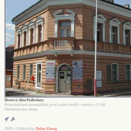
Sborový dům Podbořany
Bohoslužebná shromáždění první a třetí neděli v měsíci v 11.00
Návštěvní den středa
2005+ © Edited by
Dušan Ehmig